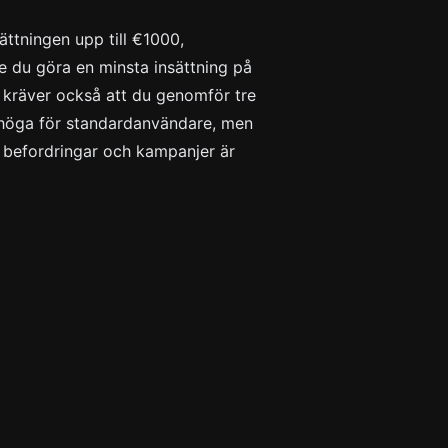
ttningen upp till €1000,
e du göra en minsta insättning på
 kräver också att du genomför tre
rt höga för standardanvändare, men
e befordringar och kampanjer är