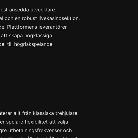
mest ansedda utvecklare.
l och en robust livekasinosektion.
de. Plattformens leverantörer
 att skapa högklassiga
el till högriskspelande.
rar allt från klassiska trehjulare
r spelare flexibilitet att välja
gre utbetalningsfrekvenser och