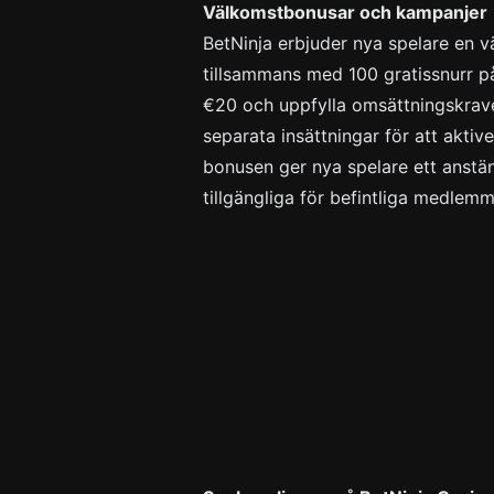
Välkomstbonusar och kampanjer
BetNinja erbjuder nya spelare en 
tillsammans med 100 gratissnurr p
€20 och uppfylla omsättningskrave
separata insättningar för att akti
bonusen ger nya spelare ett anstän
tillgängliga för befintliga medlemm