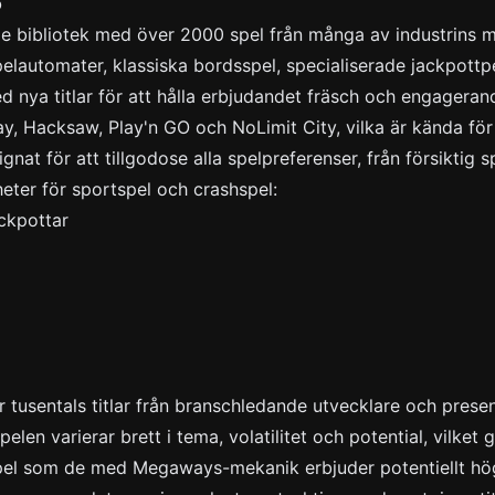
o
de bibliotek med över 2000 spel från många av industrins 
elautomater, klassiska bordsspel, specialiserade jackpottpe
nya titlar för att hålla erbjudandet fräsch och engageran
y, Hacksaw, Play'n GO och NoLimit City, vilka är kända för
nat för att tillgodose alla spelpreferenser, från försiktig sp
eter för sportspel och crashspel:
ckpottar
tusentals titlar från branschledande utvecklare och presente
en varierar brett i tema, volatilitet och potential, vilket ge
 spel som de med Megaways-mekanik erbjuder potentiellt hö