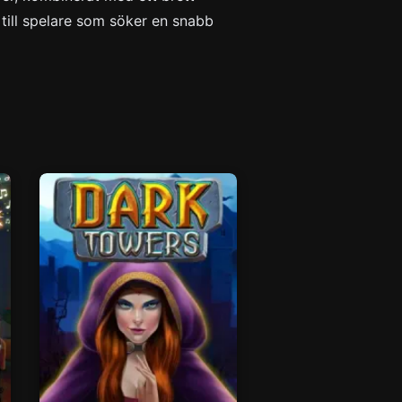
till spelare som söker en snabb