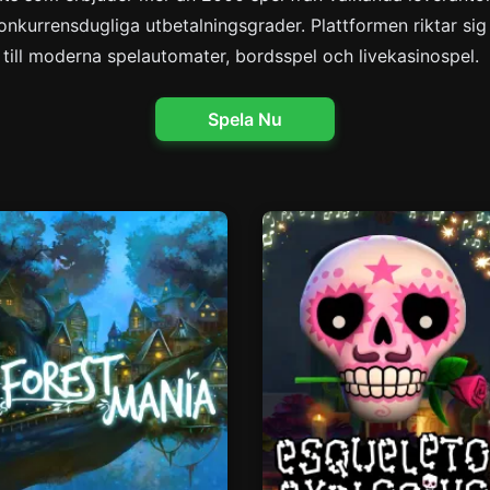
kurrensdugliga utbetalningsgrader. Plattformen riktar sig 
g till moderna spelautomater, bordsspel och livekasinospel.
Spela Nu