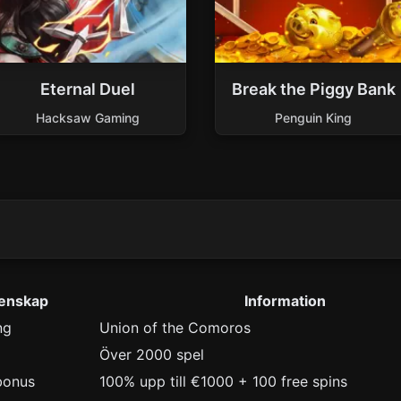
Eternal Duel
Break the Piggy Bank
Hacksaw Gaming
Penguin King
enskap
Information
ng
Union of the Comoros
Över 2000 spel
bonus
100% upp till €1000 + 100 free spins