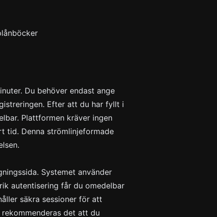
-plånböcker
inuter. Du behöver endast ange
treringen. Efter att du har fyllt i
elbar. Plattformen kräver ingen
rt tid. Denna strömlinjeformade
elsen.
ggningssida. Systemet använder
rik autentisering får du omedelbar
åller säkra sessioner för att
et rekommenderas det att du