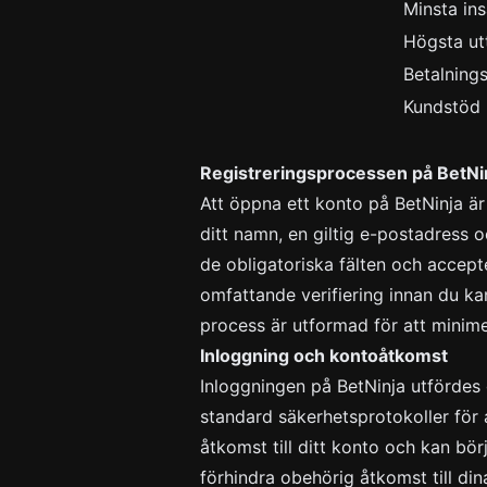
Minsta ins
Högsta ut
Betalning
Kundstöd
Registreringsprocessen på BetNi
Att öppna ett konto på BetNinja ä
ditt namn, en giltig e-postadress o
de obligatoriska fälten och accept
omfattande verifiering innan du ka
process är utformad för att minime
Inloggning och kontoåtkomst
Inloggningen på BetNinja utfördes
standard säkerhetsprotokoller för 
åtkomst till ditt konto och kan börj
förhindra obehörig åtkomst till d