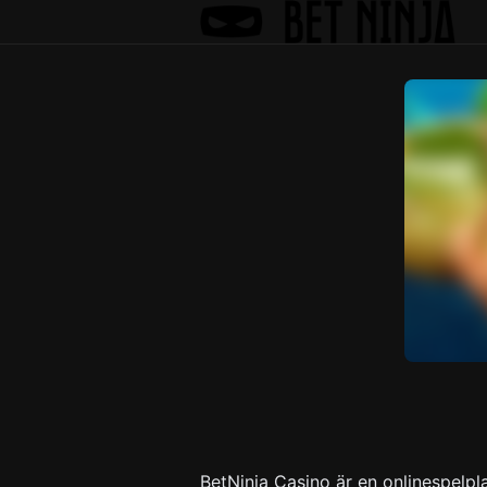
BetNinja Casino är en onlinespelpl